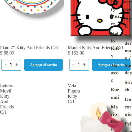
Har
nce
ry
sas
Pott
So
er
ic
Hel
Spi
lo
der
Plato 7" Kitty And Friends C/6
Mantel Kitty And Friends C/1
Kitt
ma
$ 68.00
$ 152.00
y
n /
-
+
-
+
Agregar al carrito
Agregar al carrito
Jur
Spi
assi
de
c
Sti
Letrero
Vela
Kur
ch
Movil
Figura
Kitty
Kitty
omi
Un
And
C/1
Friends
Ma
cor
C/1
rio
nio
Bro
Pri
s
nce