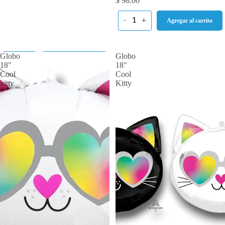
$ 98.00
-
+
Agregar al carrito
Globo
Globo
-
+
Agregar al carrito
18"
18"
Cool
Cool
kitty
Kitty