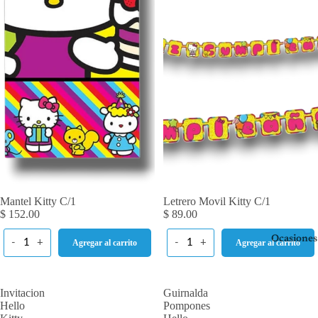
Mantel Kitty C/1
Letrero Movil Kitty C/1
$ 152.00
$ 89.00
Ocasiones
-
+
-
+
Agregar al carrito
Agregar al carrito
Invitacion
Guirnalda
Hello
Pompones