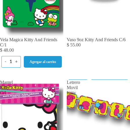
Vela Magica Kitty And Friends
Vaso 9oz Kitty And Friends C/6
C/1
$ 55.00
$ 48.00
-
+
Agregar al carrito
Mantel
Letrero
-
+
Agregar al carrito
Kitty
Movil
C/1
Kitty
C/1