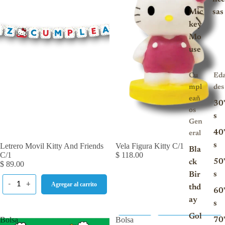
Mic
sas
key
Mo
use
Cu
Ed
mpl
des
eañ
30'
os
s
Gen
40'
eral
s
Letrero Movil Kitty And Friends
Vela Figura Kitty C/1
Bla
C/1
$ 118.00
50'
ck
$ 89.00
s
Bir
-
+
Agregar al carrito
thd
60'
ay
s
Gol
Bolsa
Bolsa
70'
-
+