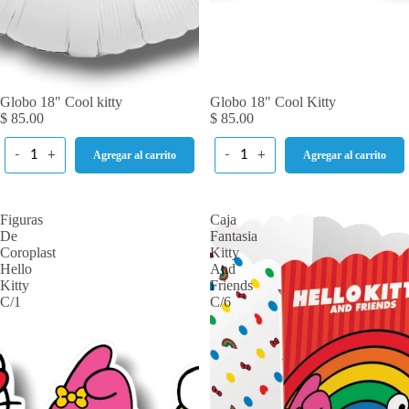
Globo 18" Cool kitty
Globo 18" Cool Kitty
$ 85.00
$ 85.00
-
+
-
+
Agregar al carrito
Agregar al carrito
Figuras
Caja
De
Fantasia
Coroplast
Kitty
Hello
And
Kitty
Friends
C/1
C/6