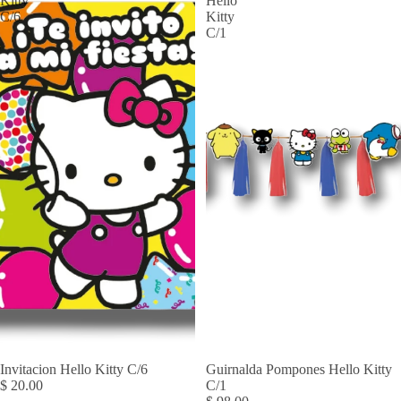
Kitty
Hello
C/6
Kitty
C/1
Invitacion Hello Kitty C/6
Guirnalda Pompones Hello Kitty
$ 20.00
C/1