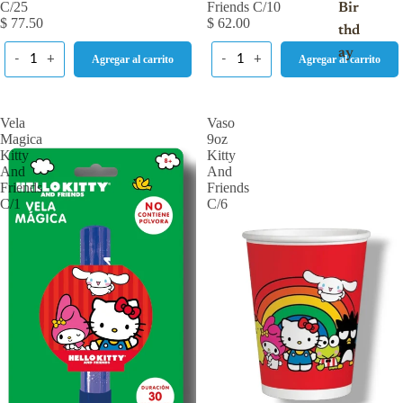
C/25
Friends C/10
Bir
$ 77.50
$ 62.00
thd
ay
-
+
-
+
Agregar al carrito
Agregar al carrito
Vela
Vaso
Magica
9oz
Kitty
Kitty
And
And
Friends
Friends
C/1
C/6