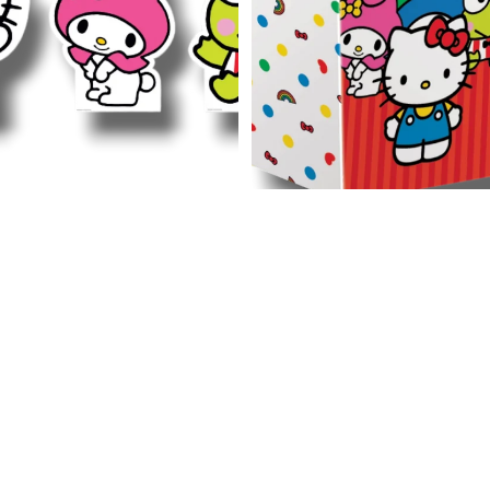
Figuras De Coroplast Hello Kitty
Caja Fantasia Kitty And Friends
C/1
C/6
$ 95.00
$ 58.00
-
+
-
+
Agregar al carrito
Agregar al carrito
Distintivo
Bolsa
Kitty
Mediana
And
Kitty
Friends
y