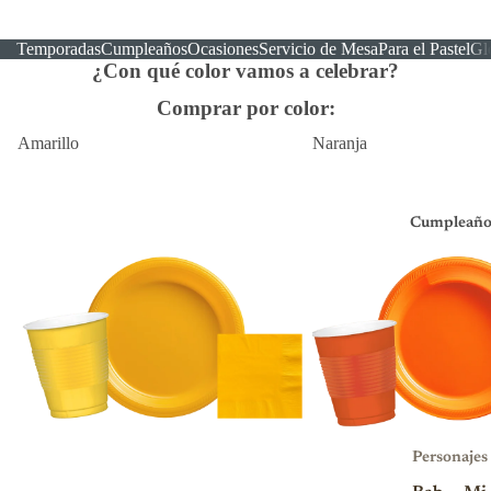
Temporadas
Cumpleaños
Ocasiones
Servicio de Mesa
Para el Pastel
Gl
¿Con qué color vamos a celebrar?
Comprar por color:
Amarillo
Naranja
Cumpleaño
Personajes