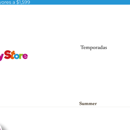
ores a $1,599
Temporadas
Summer
Viva México!