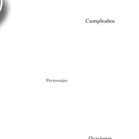
Cumpleaños
Personajes
Baby Shark
Minions
Bluey
Minnie Mouse
KPOP Demon
Minecraft
Hunters
Paw Patrol
Frozen
Princesas