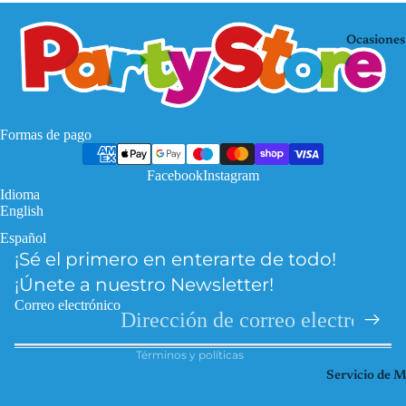
Mo
KP
use
OP
Ocasiones
De
Mi
mo
nec
n
raf
Hu
Pa
Formas de pago
nte
w
rs
Facebook
Instagram
Pat
Idioma
Fro
rol
English
zen
Pri
Español
Política de privacidad
Har
nce
¡Sé el primero en enterarte de todo!
Política de reembolso
ry
sas
¡Únete a nuestro Newsletter!
Pott
Información de contacto
So
Correo electrónico
er
Términos del servicio
ic
Hel
Términos y políticas
Spi
lo
Servicio de 
der
Kitt
ma