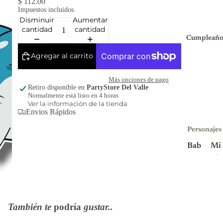
$ 112.00
Impuestos incluidos.
Disminuir
Aumentar
cantidad
cantidad
Cumpleaño
Agregar al carrito
Más opciones de pago
Retiro disponible en
PartyStore Del Valle
Normalmente está listo en 4 horas
Ver la información de la tienda
Envios Rápidos
Personajes
Bab
Mi
y
nio
Sha
ns
rk
Mi
Blu
nni
También te
podría
gustar..
ey
e