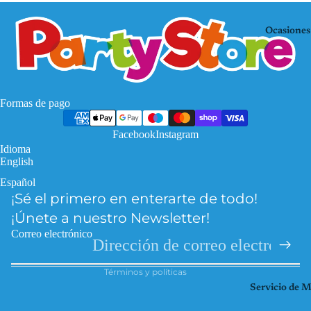
Mo
KP
use
OP
Ocasiones
De
Mi
mo
nec
n
raf
Hu
Pa
Formas de pago
nte
w
rs
Facebook
Instagram
Pat
Idioma
Fro
rol
English
zen
Pri
Español
Política de privacidad
Har
nce
¡Sé el primero en enterarte de todo!
Política de reembolso
ry
sas
¡Únete a nuestro Newsletter!
Pott
Información de contacto
So
Correo electrónico
er
Términos del servicio
ic
Hel
Términos y políticas
Spi
lo
Servicio de 
der
Kitt
ma