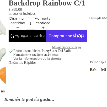
Backdrop Rainbow C/1
$ 399.00
Impuestos incluidos.
Disminuir
Aumentar
Cumpleaño
cantidad
cantidad
Agregar al carrito
Más opciones de pago
Retiro disponible en
PartyStore Del Valle
Normalmente está listo en 24 horas
Ver la información de la tienda
Envios Rápidos
Personajes
Bab
Mi
y
nio
Sha
ns
rk
Mi
Blu
nni
También te
podría
gustar..
ey
e