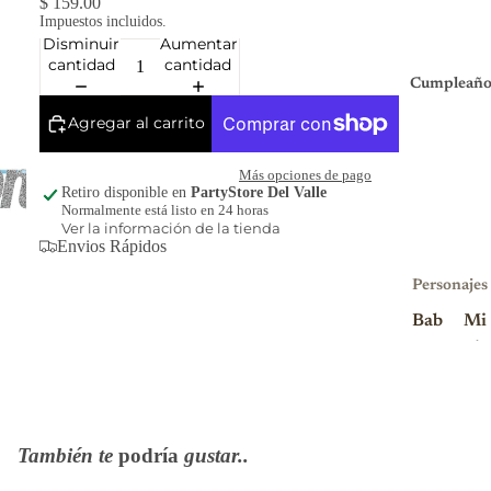
$ 159.00
Impuestos incluidos.
Disminuir
Aumentar
cantidad
cantidad
Cumpleaño
Agregar al carrito
Más opciones de pago
Retiro disponible en
PartyStore Del Valle
Normalmente está listo en 24 horas
Ver la información de la tienda
Envios Rápidos
Personajes
Bab
Mi
y
nio
Sha
ns
rk
Mi
Blu
nni
También te
podría
gustar..
ey
e