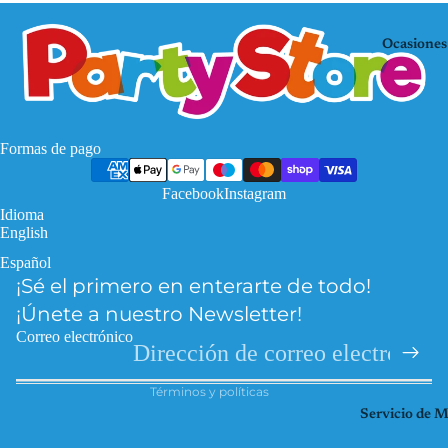
Mo
KP
use
OP
Ocasiones
De
Mi
mo
nec
n
raf
Hu
Pa
Formas de pago
nte
w
rs
Facebook
Instagram
Pat
Idioma
Fro
rol
English
zen
Pri
Español
Política de privacidad
Har
nce
¡Sé el primero en enterarte de todo!
Política de reembolso
ry
sas
¡Únete a nuestro Newsletter!
Pott
Información de contacto
So
Correo electrónico
er
Términos del servicio
ic
Hel
Términos y políticas
Spi
lo
Servicio de 
der
Kitt
ma