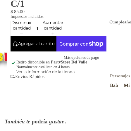
C/1
$ 85.00
Impuestos incluidos.
Disminuir
Aumentar
Cumpleaño
cantidad
cantidad
Agregar al carrito
Más opciones de pago
Retiro disponible en
PartyStore Del Valle
Normalmente está listo en 4 horas
Ver la información de la tienda
Envios Rápidos
Personajes
Bab
Mi
y
nio
Sha
ns
rk
Mi
Blu
nni
También te
podría
gustar..
ey
e