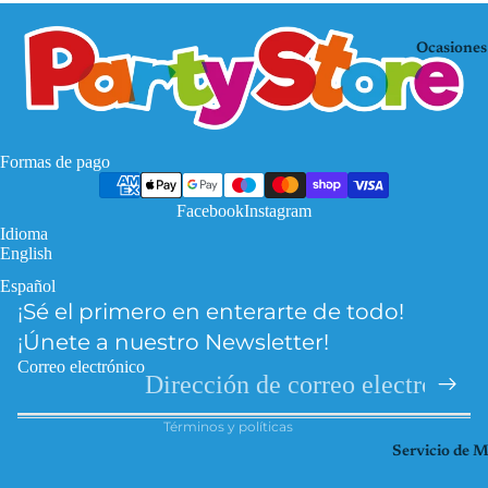
Mo
KP
use
OP
Ocasiones
De
Mi
mo
nec
n
raf
Hu
Pa
Formas de pago
nte
w
rs
Facebook
Instagram
Pat
Idioma
Fro
rol
English
zen
Pri
Español
Política de privacidad
Har
nce
¡Sé el primero en enterarte de todo!
Política de reembolso
ry
sas
¡Únete a nuestro Newsletter!
Pott
Información de contacto
So
Correo electrónico
er
Términos del servicio
ic
Hel
Términos y políticas
Spi
lo
Servicio de 
der
Kitt
ma