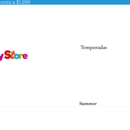
ores a $1,599
Temporadas
Summer
Viva México!