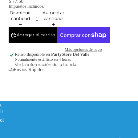
$ 77.50
Impuestos incluidos.
Disminuir
Aumentar
cantidad
cantidad
Agregar al carrito
Más opciones de pago
Retiro disponible en
PartyStore Del Valle
Normalmente está listo en 4 horas
Ver la información de la tienda
Envios Rápidos
a
sh
ol