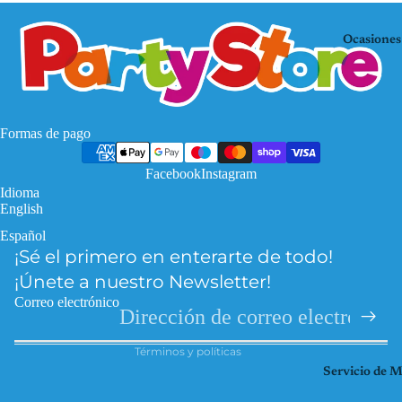
Mo
KP
use
OP
Ocasiones
De
Mi
mo
nec
n
raf
Hu
Pa
Formas de pago
nte
w
rs
Facebook
Instagram
Pat
Idioma
Fro
rol
English
zen
Pri
Español
Política de privacidad
Har
nce
¡Sé el primero en enterarte de todo!
Política de reembolso
ry
sas
¡Únete a nuestro Newsletter!
Pott
Información de contacto
So
Correo electrónico
er
Términos del servicio
ic
Hel
Términos y políticas
Spi
lo
Servicio de 
der
Kitt
ma