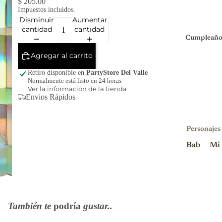
$ 205.00
Impuestos incluidos.
Disminuir
Aumentar
cantidad
cantidad
Cumpleaño
Agregar al carrito
Retiro disponible en
PartyStore Del Valle
Normalmente está listo en 24 horas
Ver la información de la tienda
Envios Rápidos
Personajes
Bab
Mi
y
nio
Sha
ns
rk
Mi
Blu
nni
También te
podría
gustar..
ey
e