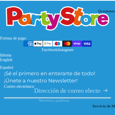
Mo
KP
use
OP
Ocasiones
De
Mi
mo
nec
n
raf
Hu
Pa
Formas de pago
nte
w
rs
Facebook
Instagram
Pat
Idioma
Fro
rol
English
zen
Pri
Español
Política de privacidad
Har
nce
¡Sé el primero en enterarte de todo!
Política de reembolso
ry
sas
¡Únete a nuestro Newsletter!
Pott
Información de contacto
So
Correo electrónico
er
Términos del servicio
ic
Hel
Términos y políticas
Spi
lo
Servicio de 
der
Kitt
ma