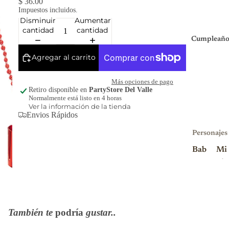
$ 36.00
Impuestos incluidos.
Disminuir
Aumentar
cantidad
cantidad
Cumpleaño
Agregar al carrito
Más opciones de pago
Retiro disponible en
PartyStore Del Valle
Normalmente está listo en 4 horas
Ver la información de la tienda
Envios Rápidos
Personajes
Bab
Mi
y
nio
Sha
ns
rk
Mi
Blu
nni
También te
podría
gustar..
ey
e