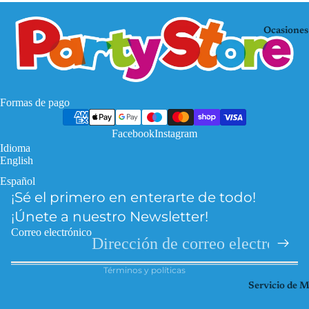
Mo
KP
use
OP
Ocasiones
De
Mi
mo
nec
n
raf
Hu
Pa
Formas de pago
nte
w
rs
Facebook
Instagram
Pat
Idioma
Fro
rol
English
zen
Pri
Español
Política de privacidad
Har
nce
¡Sé el primero en enterarte de todo!
Política de reembolso
ry
sas
¡Únete a nuestro Newsletter!
Pott
Información de contacto
So
Correo electrónico
er
Términos del servicio
ic
Hel
Términos y políticas
Spi
lo
Servicio de 
der
Kitt
ma