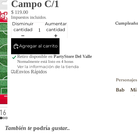
Campo C/1
$ 119.00
Impuestos incluidos.
Disminuir
Aumentar
Cumpleaño
cantidad
cantidad
Agregar al carrito
Retiro disponible en
PartyStore Del Valle
Normalmente está listo en 4 horas
Ver la información de la tienda
Envios Rápidos
Personajes
Bab
Mi
y
nio
Sha
ns
rk
Mi
Blu
nni
También te
podría
gustar..
ey
e