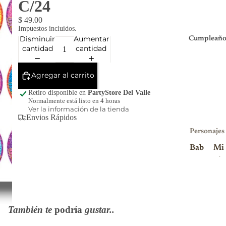
C/24
$ 49.00
Impuestos incluidos.
Disminuir
Aumentar
Cumpleaño
cantidad
cantidad
Agregar al carrito
Retiro disponible en
PartyStore Del Valle
Normalmente está listo en 4 horas
Ver la información de la tienda
Envios Rápidos
Personajes
Bab
Mi
y
nio
Sha
ns
rk
Mi
Blu
nni
También te
podría
gustar..
ey
e