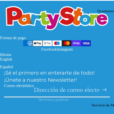
Mo
KP
use
OP
Ocasiones
De
Mi
mo
nec
n
raf
Hu
Pa
Formas de pago
nte
w
rs
Facebook
Instagram
Pat
Idioma
Fro
rol
English
zen
Pri
Español
Política de privacidad
Har
nce
¡Sé el primero en enterarte de todo!
Política de reembolso
ry
sas
¡Únete a nuestro Newsletter!
Pott
Información de contacto
So
Correo electrónico
er
Términos del servicio
ic
Hel
Términos y políticas
Spi
lo
Servicio de 
der
Kitt
ma