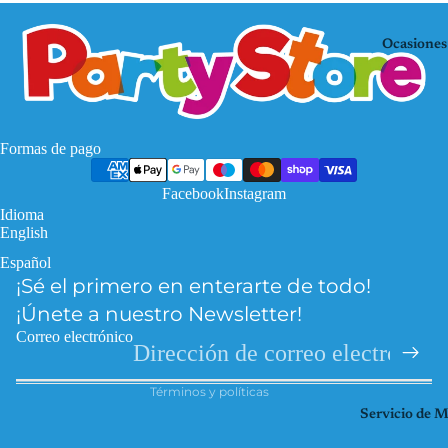
Mo
KP
use
OP
Ocasiones
De
Mi
mo
nec
n
raf
Hu
Pa
Formas de pago
nte
w
rs
Facebook
Instagram
Pat
Idioma
Fro
rol
English
zen
Pri
Español
Política de privacidad
Har
nce
¡Sé el primero en enterarte de todo!
Política de reembolso
ry
sas
¡Únete a nuestro Newsletter!
Pott
Información de contacto
So
Correo electrónico
er
Términos del servicio
ic
Hel
Términos y políticas
Spi
lo
Servicio de 
der
Kitt
ma