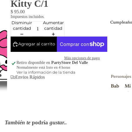
Kitty C/1
$ 95.00
Impuestos incluidos.
Disminuir
Aumentar
Cumpleaño
cantidad
cantidad
Agregar al carrito
Más opciones de pago
Retiro disponible en
PartyStore Del Valle
Normalmente está listo en 4 horas
Ver la información de la tienda
Envios Rápidos
Personajes
Bab
Mi
y
nio
Sha
ns
rk
Mi
Blu
nni
También te
podría
gustar..
ey
e