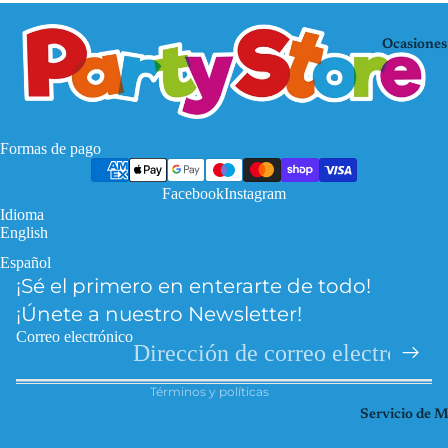
Mo
KP
use
OP
Ocasiones
De
Mi
mo
nec
n
raf
Hu
Pa
Formas de pago
nte
w
rs
Facebook
Instagram
Pat
Idioma
Fro
rol
English
zen
Pri
Español
Política de privacidad
Har
nce
¡Sé el primero en enterarte de todo!
Política de reembolso
ry
sas
¡Únete a nuestro Newsletter!
Pott
Información de contacto
So
Correo electrónico
er
Términos del servicio
ic
Hel
Términos y políticas
Spi
lo
Servicio de 
der
Kitt
ma