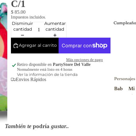
C/1
$ 85.00
Impuestos incluidos.
Disminuir
Aumentar
Cumpleaño
cantidad
cantidad
Agregar al carrito
Más opciones de pago
Retiro disponible en
PartyStore Del Valle
Normalmente está listo en 4 horas
Ver la información de la tienda
Envios Rápidos
Personajes
Bab
Mi
y
nio
Sha
ns
rk
Mi
Blu
nni
También te
podría
gustar..
ey
e