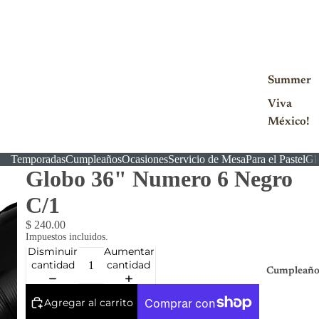
Summer
Viva
México!
Temporadas
Cumpleaños
Ocasiones
Servicio de Mesa
Para el Pastel
Gl
Globo 36" Numero 6 Negro
C/1
$ 240.00
Impuestos incluidos.
Disminuir
Aumentar
cantidad
cantidad
Cumpleaño
Agregar al carrito