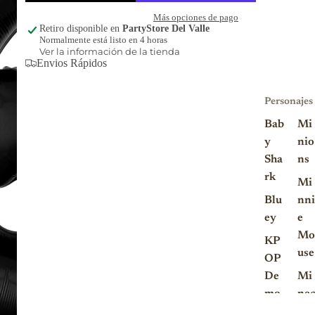
Más opciones de pago
Retiro disponible en
PartyStore Del Valle
Normalmente está listo en 4 horas
Ver la información de la tienda
Envios Rápidos
Personajes
Bab
Mi
y
nio
Sha
ns
rk
Mi
Blu
nni
ey
e
Mo
KP
use
OP
De
Mi
mo
nec
n
raf