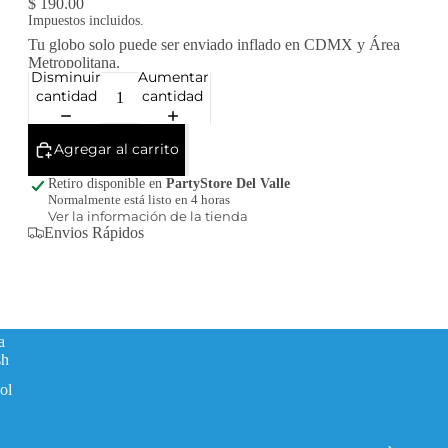
$ 190.00
Impuestos incluidos.
Tu globo solo puede ser enviado inflado en CDMX y Área
Metropolitana.
Disminuir
Aumentar
cantidad
cantidad
Agregar al carrito
Retiro disponible en
PartyStore Del Valle
Normalmente está listo en 4 horas
Ver la información de la tienda
Envios Rápidos
a
sh
ol