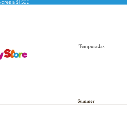
ores a $1,599
Temporadas
Summer
Viva México!