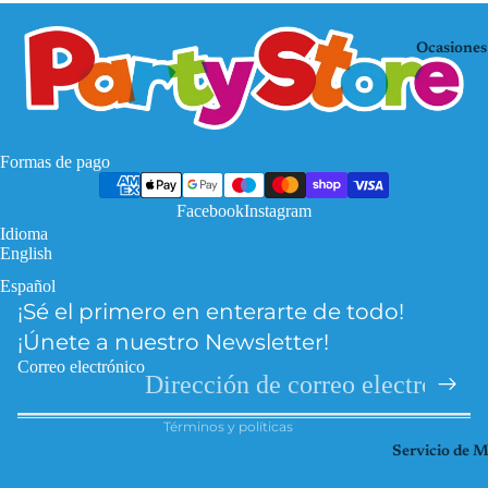
Mo
KP
use
OP
Ocasiones
De
Mi
mo
nec
n
raf
Hu
Pa
Formas de pago
nte
w
rs
Facebook
Instagram
Pat
Idioma
Fro
rol
English
zen
Pri
Español
Política de privacidad
Har
nce
¡Sé el primero en enterarte de todo!
Política de reembolso
ry
sas
¡Únete a nuestro Newsletter!
Pott
Información de contacto
So
Correo electrónico
er
Términos del servicio
ic
Hel
Términos y políticas
Spi
lo
Servicio de 
der
Kitt
ma