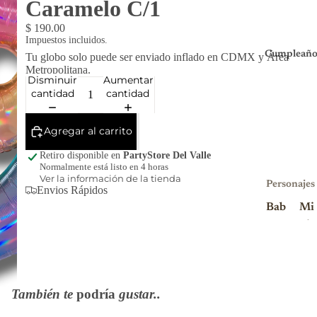
Caramelo C/1
$ 190.00
Impuestos incluidos.
Cumpleaño
Tu globo solo puede ser enviado inflado en CDMX y Área
Metropolitana.
Disminuir
Aumentar
cantidad
cantidad
Agregar al carrito
Retiro disponible en
PartyStore Del Valle
Normalmente está listo en 4 horas
Ver la información de la tienda
Personajes
Envios Rápidos
Bab
Mi
y
nio
Sha
ns
rk
Mi
Blu
nni
También te
podría
gustar..
ey
e