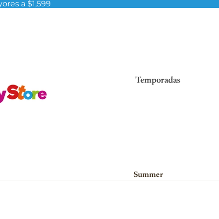
ores a $1,599
Temporadas
Summer
Viva México!