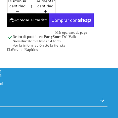
Disminuir
Aumentar
cantidad
cantidad
Agregar al carrito
Más opciones de pago
Retiro disponible en
PartyStore Del Valle
Normalmente está listo en 4 horas
Ver la información de la tienda
Envios Rápidos
a
sh
ol