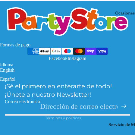
Mo
KP
use
OP
Ocasiones
De
Mi
mo
nec
n
raf
Hu
Pa
Formas de pago
nte
w
rs
Facebook
Instagram
Pat
Idioma
Fro
rol
English
zen
Pri
Español
Política de privacidad
Har
nce
¡Sé el primero en enterarte de todo!
Política de reembolso
ry
sas
¡Únete a nuestro Newsletter!
Pott
Información de contacto
So
Correo electrónico
er
Términos del servicio
ic
Hel
Términos y políticas
Spi
lo
Servicio de 
der
Kitt
ma