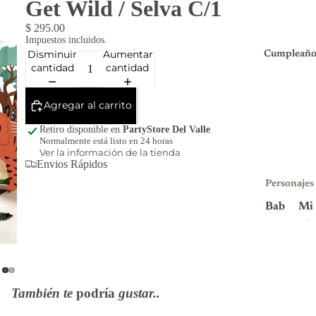
Get Wild / Selva C/1
$ 295.00
Impuestos incluidos.
Disminuir
Aumentar
Cumpleaño
cantidad
cantidad
Agregar al carrito
Retiro disponible en
PartyStore Del Valle
Normalmente está listo en 24 horas
Ver la información de la tienda
Envios Rápidos
Personajes
Bab
Mi
y
nio
Sha
ns
rk
Mi
Blu
nni
También te
podría
gustar..
ey
e