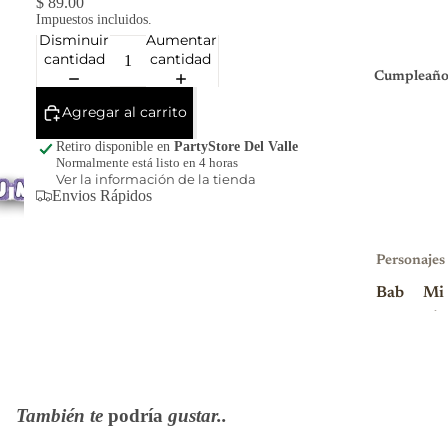
$ 89.00
Impuestos incluidos.
Disminuir
Aumentar
cantidad
cantidad
Cumpleaño
Agregar al carrito
Retiro disponible en
PartyStore Del Valle
Normalmente está listo en 4 horas
Ver la información de la tienda
Envios Rápidos
Personajes
Bab
Mi
y
nio
Sha
ns
rk
Mi
Blu
nni
También te
podría
gustar..
ey
e