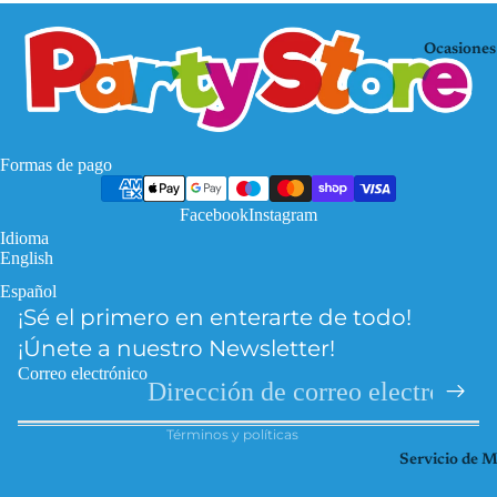
Mo
KP
use
OP
Ocasiones
De
Mi
mo
nec
n
raf
Hu
Pa
Formas de pago
nte
w
rs
Facebook
Instagram
Pat
Idioma
Fro
rol
English
zen
Pri
Español
Política de privacidad
Har
nce
¡Sé el primero en enterarte de todo!
Política de reembolso
ry
sas
¡Únete a nuestro Newsletter!
Pott
Información de contacto
So
Correo electrónico
er
Términos del servicio
ic
Hel
Términos y políticas
Spi
lo
Servicio de 
der
Kitt
ma