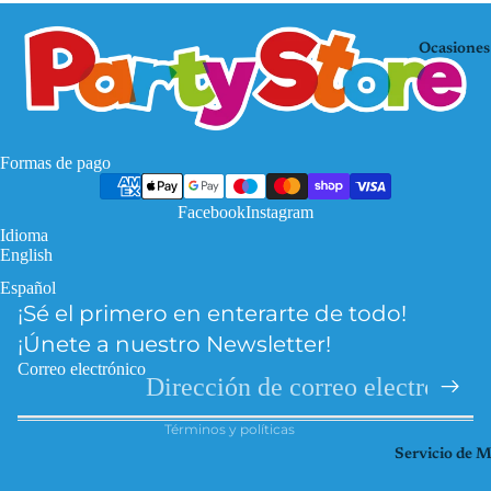
Mo
KP
use
OP
Ocasiones
De
Mi
mo
nec
n
raf
Hu
Pa
Formas de pago
nte
w
rs
Facebook
Instagram
Pat
Idioma
Fro
rol
English
zen
Pri
Español
Política de privacidad
Har
nce
¡Sé el primero en enterarte de todo!
Política de reembolso
ry
sas
¡Únete a nuestro Newsletter!
Pott
Información de contacto
So
Correo electrónico
er
Términos del servicio
ic
Hel
Términos y políticas
Spi
lo
Servicio de 
der
Kitt
ma