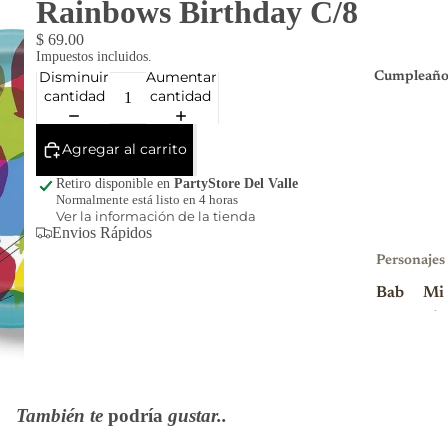
Rainbows Birthday C/8
$ 69.00
Impuestos incluidos.
Disminuir
Aumentar
Cumpleaño
cantidad
cantidad
Agregar al carrito
Retiro disponible en
PartyStore Del Valle
Normalmente está listo en 4 horas
Ver la información de la tienda
Envios Rápidos
Personajes
Bab
Mi
y
nio
Sha
ns
rk
Mi
Blu
nni
También te
podría
gustar..
ey
e