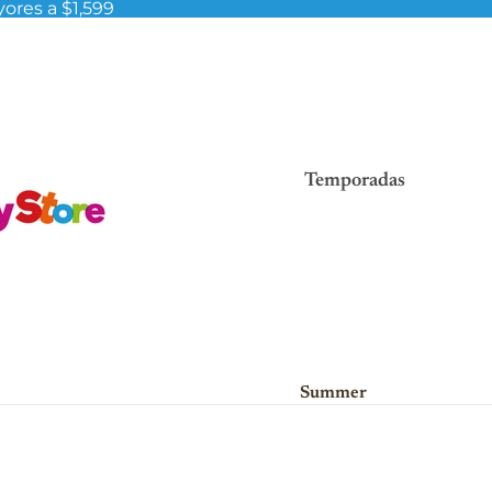
ores a $1,599
Temporadas
Summer
Viva México!