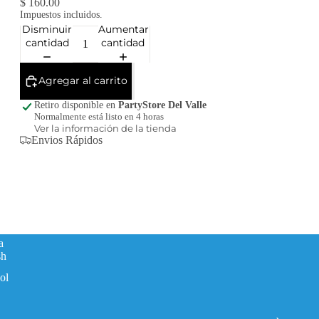
$ 160.00
Impuestos incluidos.
Disminuir
Aumentar
cantidad
cantidad
Agregar al carrito
Retiro disponible en
PartyStore Del Valle
Normalmente está listo en 4 horas
Ver la información de la tienda
Envios Rápidos
a
sh
ol