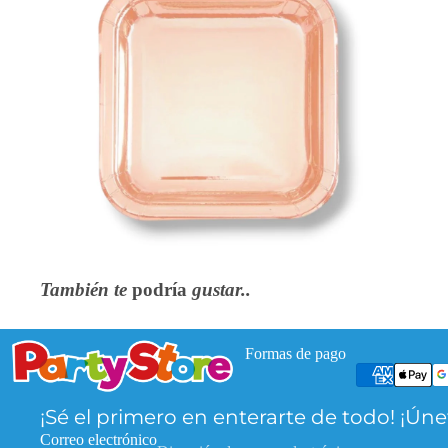
También te
podría
gustar..
Formas de pago
Política de privacidad
Política de reembolso
¡Sé el primero en enterarte de todo! ¡Úne
Información de contacto
Correo electrónico