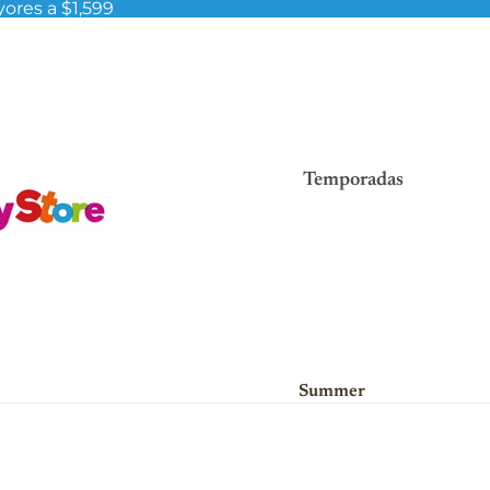
ores a $1,599
Temporadas
Summer
Viva México!