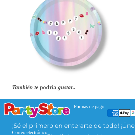
También te
podría
gustar..
Formas de pago
Política de privacidad
Política de reembolso
¡Sé el primero en enterarte de todo! ¡Úne
Información de contacto
Correo electrónico