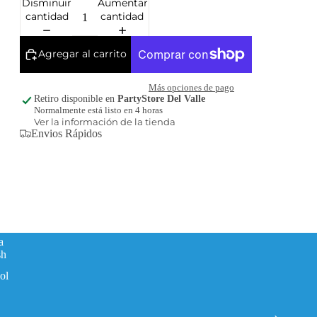
Disminuir
Aumentar
cantidad
cantidad
Agregar al carrito
Más opciones de pago
Retiro disponible en
PartyStore Del Valle
Normalmente está listo en 4 horas
Ver la información de la tienda
Envios Rápidos
a
sh
ol