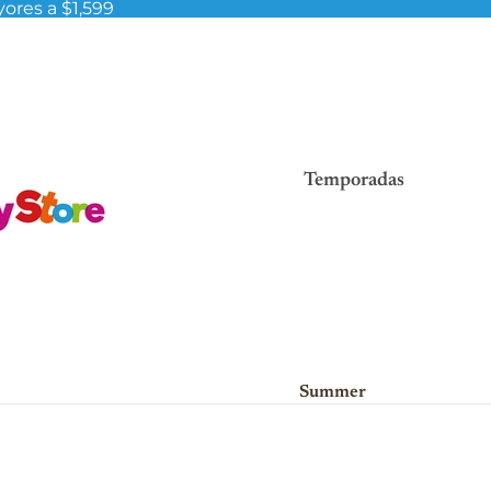
ores a $1,599
Temporadas
Summer
Viva México!