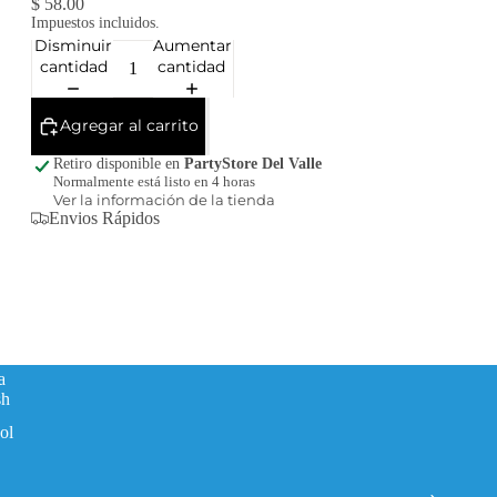
$ 58.00
Impuestos incluidos.
Disminuir
Aumentar
cantidad
cantidad
Agregar al carrito
Retiro disponible en
PartyStore Del Valle
Normalmente está listo en 4 horas
Ver la información de la tienda
Envios Rápidos
a
sh
ol