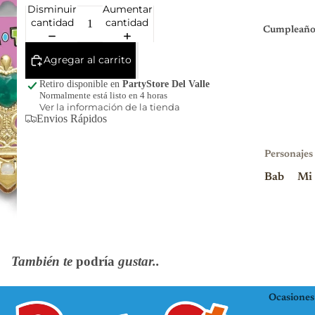
Disminuir
Aumentar
cantidad
cantidad
Cumpleaño
Agregar al carrito
Retiro disponible en
PartyStore Del Valle
Normalmente está listo en 4 horas
Ver la información de la tienda
Envios Rápidos
Personajes
Bab
Mi
y
nio
Sha
ns
rk
Mi
Blu
nni
También te
podría
gustar..
ey
e
Mo
KP
Ocasiones
use
OP