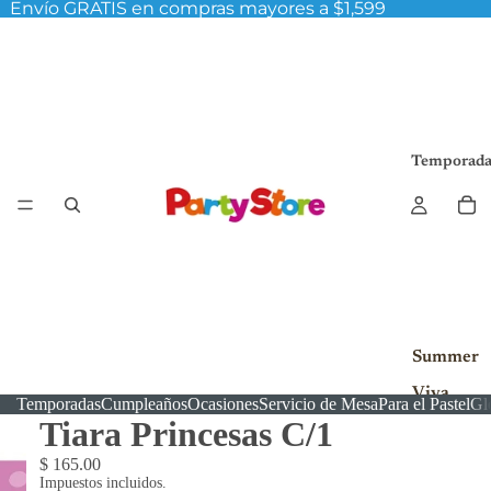
Envío GRATIS en compras mayores a $1,599
Temporada
Summer
Viva
Temporadas
Cumpleaños
Ocasiones
Servicio de Mesa
Para el Pastel
Gl
México!
Tiara Princesas C/1
$ 165.00
Impuestos incluidos.