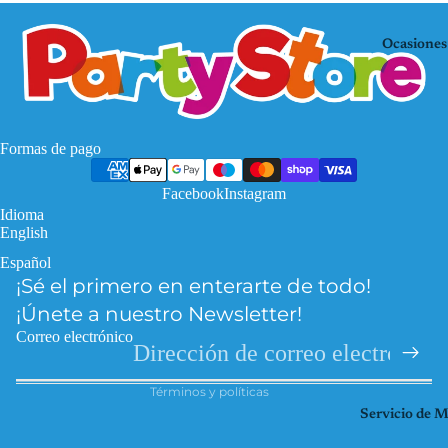
Mo
KP
use
OP
Ocasiones
De
Mi
mo
nec
n
raf
Hu
Pa
Formas de pago
nte
w
rs
Facebook
Instagram
Pat
Idioma
Fro
rol
English
zen
Pri
Español
Política de privacidad
Har
nce
¡Sé el primero en enterarte de todo!
Política de reembolso
ry
sas
¡Únete a nuestro Newsletter!
Pott
Información de contacto
So
Correo electrónico
er
Términos del servicio
ic
Hel
Términos y políticas
Spi
lo
Servicio de 
der
Kitt
ma