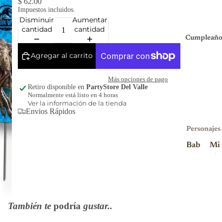
$ 62.00
Impuestos incluidos.
Disminuir
Aumentar
cantidad
cantidad
Cumpleaño
Agregar al carrito
Más opciones de pago
Retiro disponible en
PartyStore Del Valle
Normalmente está listo en 4 horas
Ver la información de la tienda
Envios Rápidos
Personajes
Bab
Mi
y
nio
Sha
ns
rk
Mi
Blu
nni
También te
podría
gustar..
ey
e