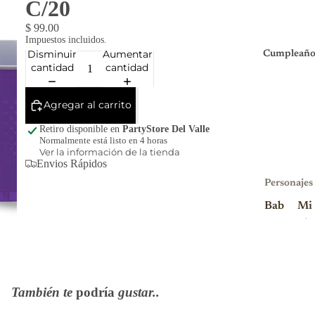
C/20
$ 99.00
Impuestos incluidos.
Disminuir
Aumentar
Cumpleaño
cantidad
cantidad
Agregar al carrito
Retiro disponible en
PartyStore Del Valle
Normalmente está listo en 4 horas
Ver la información de la tienda
Envios Rápidos
Personajes
Bab
Mi
y
nio
Sha
ns
rk
Mi
Blu
nni
También te
podría
gustar..
ey
e