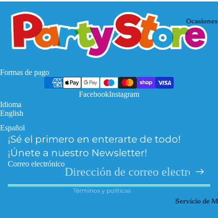
Mo
KP
use
OP
Ocasiones
De
Mi
mo
nec
n
raf
Hu
Pa
Formas de pago
nte
w
rs
Facebook
Instagram
Pat
Idioma
Fro
rol
English
zen
Pri
Español
Política de privacidad
Har
nce
¡Sé el primero en enterarte de todo!
Política de reembolso
ry
sas
¡Únete a nuestro Newsletter!
Pott
Información de contacto
So
Correo electrónico
er
Términos del servicio
ic
Hel
Términos y políticas
Spi
lo
Servicio de 
der
Kitt
ma