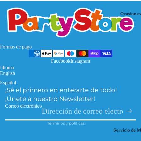
Mo
KP
use
OP
Ocasiones
De
Mi
mo
nec
n
raf
Hu
Pa
Formas de pago
nte
w
rs
Facebook
Instagram
Pat
Idioma
Fro
rol
English
zen
Pri
Español
Política de privacidad
Har
nce
¡Sé el primero en enterarte de todo!
Política de reembolso
ry
sas
¡Únete a nuestro Newsletter!
Pott
Información de contacto
So
Correo electrónico
er
Términos del servicio
ic
Hel
Términos y políticas
Spi
lo
Servicio de 
der
Kitt
ma