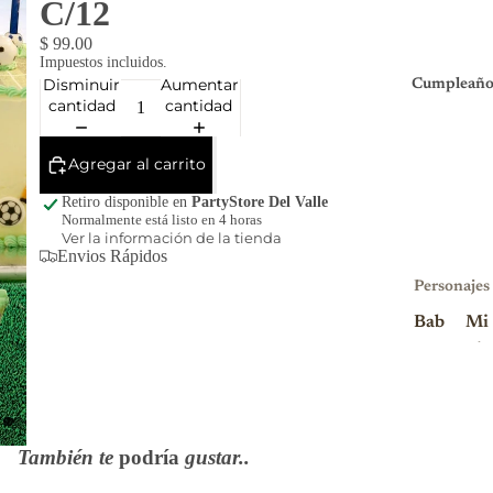
C/12
$ 99.00
Impuestos incluidos.
Disminuir
Aumentar
Cumpleaño
cantidad
cantidad
Agregar al carrito
Retiro disponible en
PartyStore Del Valle
Normalmente está listo en 4 horas
Ver la información de la tienda
Envios Rápidos
Personajes
Bab
Mi
y
nio
Sha
ns
rk
Mi
Blu
nni
También te
podría
gustar..
ey
e