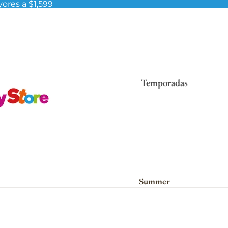
ores a $1,599
Temporadas
Summer
Viva México!