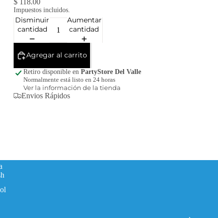
$ 118.00
Impuestos incluidos.
Disminuir
Aumentar
cantidad
cantidad
Agregar al carrito
Retiro disponible en
PartyStore Del Valle
Normalmente está listo en 24 horas
Ver la información de la tienda
Envios Rápidos
a
sh
ol