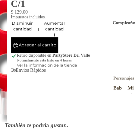
C/1
$ 129.00
Impuestos incluidos.
Disminuir
Aumentar
Cumpleaño
cantidad
cantidad
Agregar al carrito
Retiro disponible en
PartyStore Del Valle
Normalmente está listo en 4 horas
Ver la información de la tienda
Envios Rápidos
Personajes
Bab
Mi
y
nio
Sha
ns
rk
Mi
Blu
nni
También te
podría
gustar..
ey
e