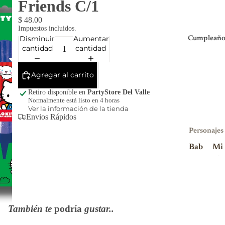
Friends C/1
$ 48.00
Impuestos incluidos.
Disminuir
Aumentar
Cumpleaño
cantidad
cantidad
Agregar al carrito
Retiro disponible en
PartyStore Del Valle
Normalmente está listo en 4 horas
Ver la información de la tienda
Envios Rápidos
Personajes
Bab
Mi
y
nio
Sha
ns
rk
Mi
Blu
nni
También te
podría
gustar..
ey
e