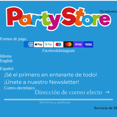
Mo
KP
use
OP
Ocasiones
De
Mi
mo
nec
n
raf
Hu
Pa
Formas de pago
nte
w
rs
Facebook
Instagram
Pat
Idioma
Fro
rol
English
zen
Pri
Español
Política de privacidad
Har
nce
¡Sé el primero en enterarte de todo!
Política de reembolso
ry
sas
¡Únete a nuestro Newsletter!
Pott
Información de contacto
So
Correo electrónico
er
Términos del servicio
ic
Hel
Términos y políticas
Spi
lo
Servicio de 
der
Kitt
ma