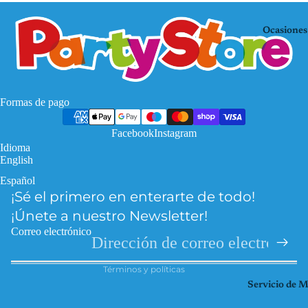
Mo
KP
use
OP
Ocasiones
De
Mi
mo
nec
n
raf
Hu
Pa
Formas de pago
nte
w
rs
Facebook
Instagram
Pat
Idioma
Fro
rol
English
zen
Pri
Español
Política de privacidad
Har
nce
¡Sé el primero en enterarte de todo!
Política de reembolso
ry
sas
¡Únete a nuestro Newsletter!
Pott
Información de contacto
So
Correo electrónico
er
Términos del servicio
ic
Hel
Términos y políticas
Spi
lo
Servicio de 
der
Kitt
ma