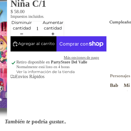
Niña C/1
$ 58.00
Impuestos incluidos.
Disminuir
Aumentar
Cumpleaño
cantidad
cantidad
Agregar al carrito
Más opciones de pago
Retiro disponible en
PartyStore Del Valle
Normalmente está listo en 4 horas
Ver la información de la tienda
Envios Rápidos
Personajes
Bab
Mi
y
nio
Sha
ns
rk
Mi
Blu
nni
También te
podría
gustar..
ey
e